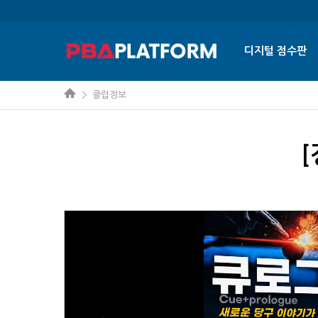
디지털 점수판
> 클럽정보