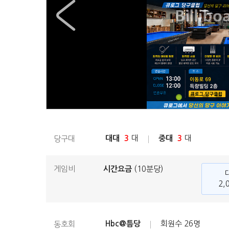
대대
3
대
중대
3
대
당구대
게임비
시간요금
(10분당)
2,
Hbc@틈당
회원수
26명
동호회