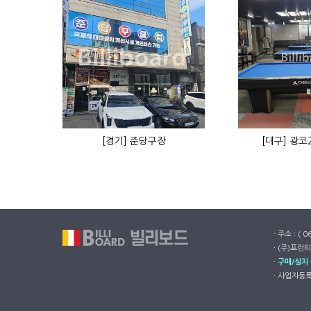
[경기] 준당구장
[대구] 광코
ㆍ주소 : ( 
ㆍ(주)프런티
ㆍ
구매/설치
ㆍ사업자등록번