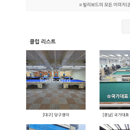
※빌리보드의 모든 이미지(콘
클럽 리스트
[대구] 당구쟁이
[경남] 국가대표 B