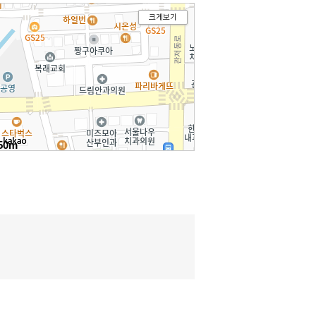
크게보기
50m