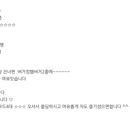
~
중
☆☆☆☆☆
2명
명
장 건너편 .버거킹햄버거2층에~~~~~~
차 여유잇습니다
다.
니다 ♡
드4대 ☆☆☆ 오셔서 즐당하시고 여유롭게 차도 즐기셨으면합니다 ^^