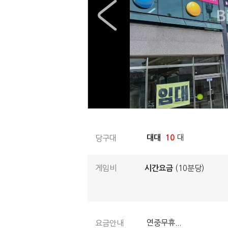
대대
10
대
당구대
게임비
시간요금
(10분당)
연중무휴...
요금안내