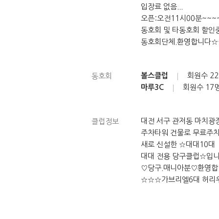
입장료 없음...
오픈:오전11시00분~~~
동호회 및 타동호회 할인
동호회단체.환영합니다
볼스클럽
회원수
2
동호회
마루3C
회원수
17
대전 서구 관저동 마치광
클럽정보
주차타워 건물로 무료주
새로 신설한 ☆대대10대
대대 전용 당구클럽☆입니
♡당구.매니아분♡환영합
☆☆☆가브리엘6대 허리우