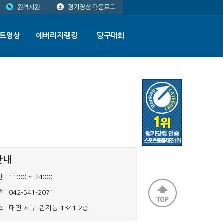
트영상
에버리지랭킹
당구대회
안내
 :
11:00 ~ 24:00
 :
042-541-2071
 :
대전 서구 관저동 1341 2층