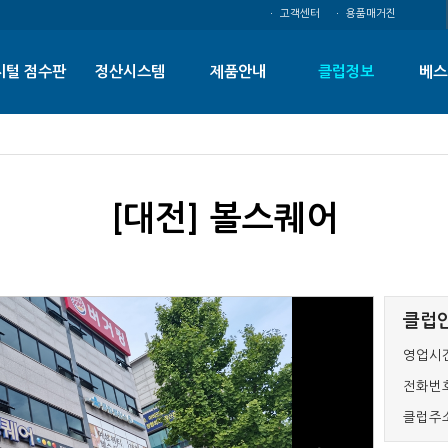
ㆍ 고객센터
ㆍ 용품매거진
지털 점수판
정산시스템
제품안내
클럽정보
베스
[대전] 볼스퀘어
클럽
영업시간
전화번호
클럽주소