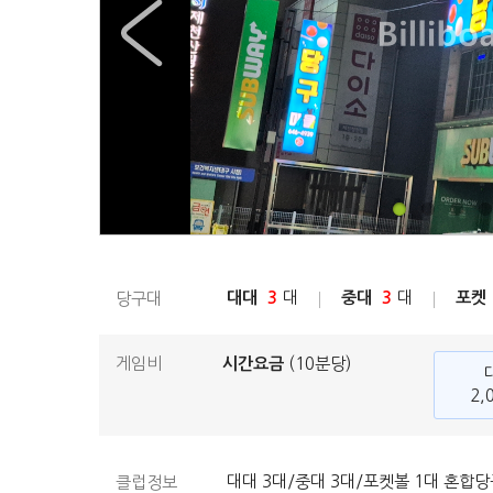
대대
3
대
중대
3
대
포켓
당구대
게임비
시간요금
(10분당)
2,
대대 3대/중대 3대/포켓볼 1대 혼합
클럽정보