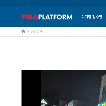
디지털 점수판
> 클럽정보