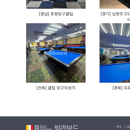
[경남] 호현당구클럽
[경기] 남양주 D
[전북] 클럽 당구의성지
[경북] 
ㆍ주소 : ( 