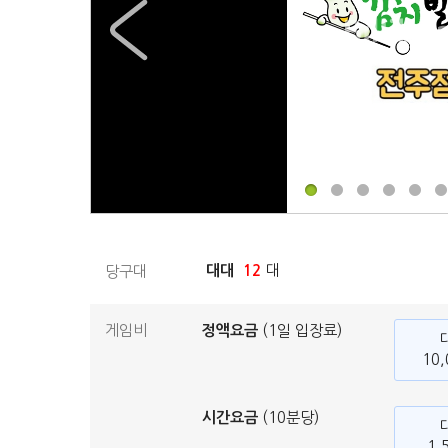
대대
12
대
당구대
게임비
정액요금
(1일 입장료)
10
시간요금
(10분당)
1,