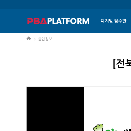
디지털 점수판
> 클럽정보
[전