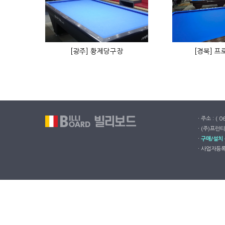
[광주] 황제당구장
[경북] 
ㆍ주소 : ( 
ㆍ(주)프런티
ㆍ
구매/설치
ㆍ사업자등록번