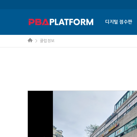
디지털 점수판
> 클럽정보