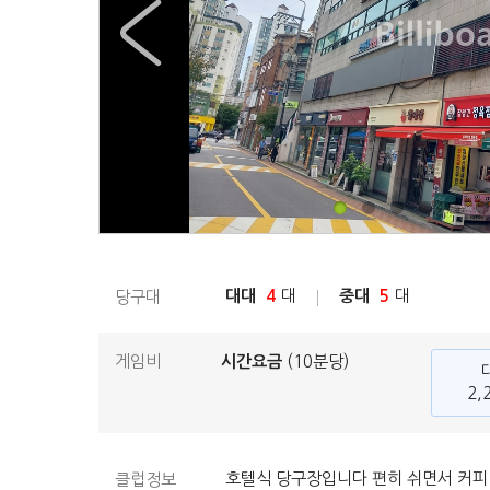
대대
4
대
중대
5
대
당구대
게임비
시간요금
(10분당)
2,
호텔식 당구장입니다 편히 쉬면서 커피
클럽정보