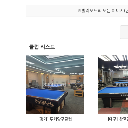
※빌리보드의 모든 이미지(콘
클럽 리스트
[경기] 루키당구클럽
[대구] 광코