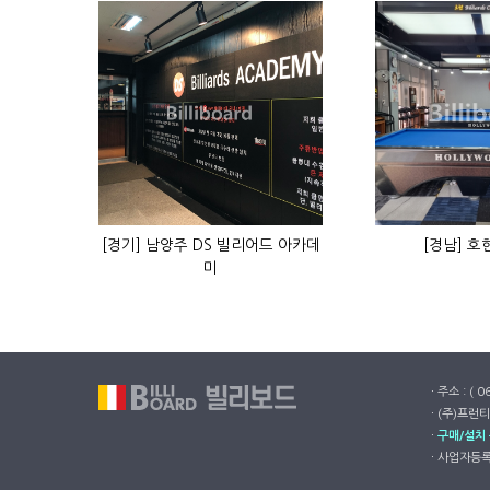
[경기] 남양주 DS 빌리어드 아카데
[경남] 
미
ㆍ주소 : ( 
ㆍ(주)프런티
ㆍ
구매/설치
ㆍ사업자등록번