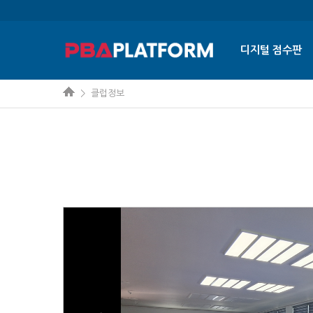
디지털 점수판
> 클럽정보