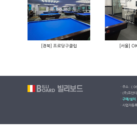
[경북] 프로당구클럽
[서울] 
ㆍ주소 : ( 
ㆍ(주)프런티
ㆍ
구매/설치
ㆍ사업자등록번