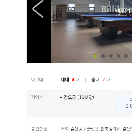
대대
4
대
중대
2
대
당구대
게임비
시간요금
(10분당)
2,
저희 검산당구클럽은 전북김제시 검산택
클럽정보