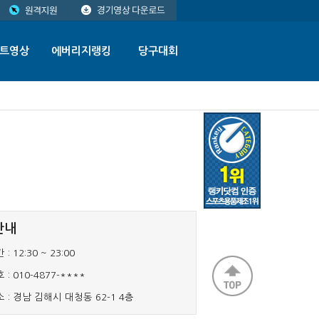
트영상
에버리지랭킹
당구대회
안내
 :
12:30 ~ 23:00
 :
010-4877-****
 :
경남 김해시 대청동 62-1 4층