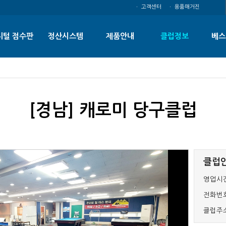
ㆍ 고객센터
ㆍ 용품매거진
지털 점수판
정산시스템
제품안내
클럽정보
베스
[경남] 캐로미 당구클럽
클럽
영업시간
전화번호
클럽주소