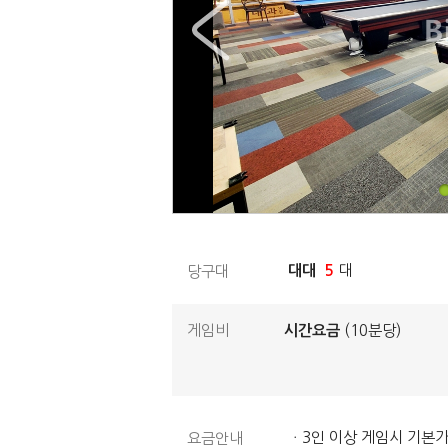
대대
5
대
당구대
게임비
시간요금
(10분당)
ㆍ3인 이상 게임시 기본가 
요금안내