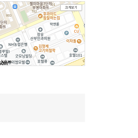
크게보기
50m