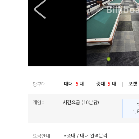
대대
6
대
중대
5
대
포켓
당구대
게임비
시간요금
(10분당)
1,
*중대 / 대대 완벽분리
요금안내