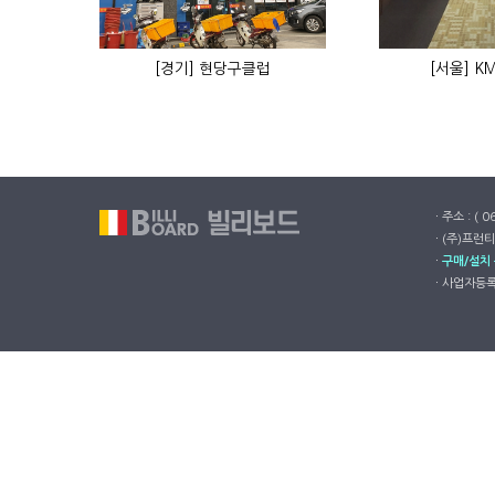
[경기] 현당구클럽
[서울] 
ㆍ주소 : ( 
ㆍ(주)프런티
ㆍ
구매/설치
ㆍ사업자등록번