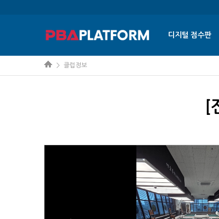
디지털 점수판
> 클럽정보
[