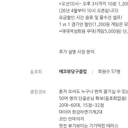
*오전10시~ 오후 3시까지 10분 1,2
(26년 4월부터 10시 오픈입니다)
요금할인 시간 음료 및 물수건 셀프!
1 vs 1 경기만 할인(1,200원 게임
*대대여성회원 우대(게임5,000원) 단
추가 설명 사장 문의
에코뷰당구클럽
회원수
57명
동호회
혼자 오셔도 누구나 편히 즐기실 수 있
클럽정보
50여 명의 단골손님 확보(동호회없음)
20대~60대, 15점~32점
마이어 한강라면기계2대
코인 안마의자
멋진 뷰가보이는 기가막힌 테라스