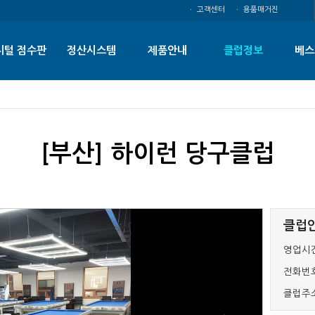
ㆍ 고객센터
ㆍ 용품매거진
지털 점수판
정산시스템
제품안내
클럽정보
베스
[부산] 하이런 당구클럽
클럽
영업시간
전화번호
클럽주소