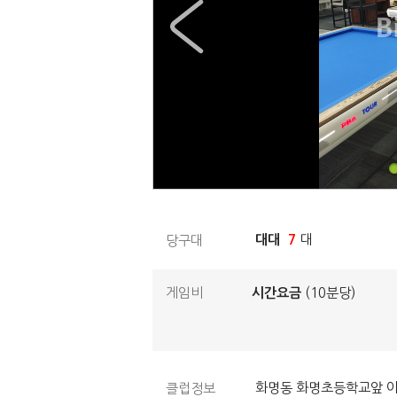
대대
7
대
당구대
게임비
시간요금
(10분당)
화명동 화명초등학교앞 아
클럽정보