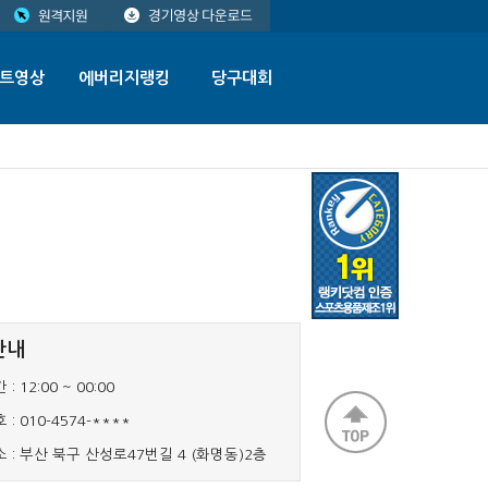
트영상
에버리지랭킹
당구대회
안내
 :
12:00 ~ 00:00
 :
010-4574-****
 :
부산 북구 산성로47번길 4 (화명동)2층