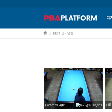
디
> BEST 경기영상
Carom Village
캐롬
18,833