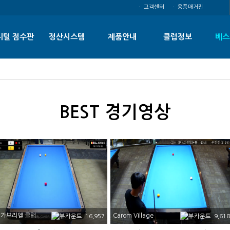
ㆍ 고객센터
ㆍ 용품매거진
지털 점수판
정산시스템
제품안내
클럽정보
베스
BEST 경기영상
 가브리엘 클럽
Carom Village
16,957
9,618