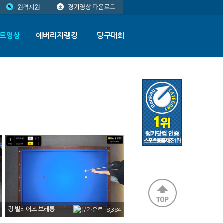
트영상
에버리지랭킹
당구대회
킹 빌리어즈 브레통
8,384