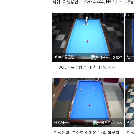
역쉬! 이상용선수 AVG 4.444, HR 17 ^^
BOB캐롬클럽
텐즈
43,857
BOB캐롬클럽 스케일 대박경기~!!
EOS당구장
럭키
6,745
[인생게임] 고수도 어려운 15점 마무리 (핸디 22점)