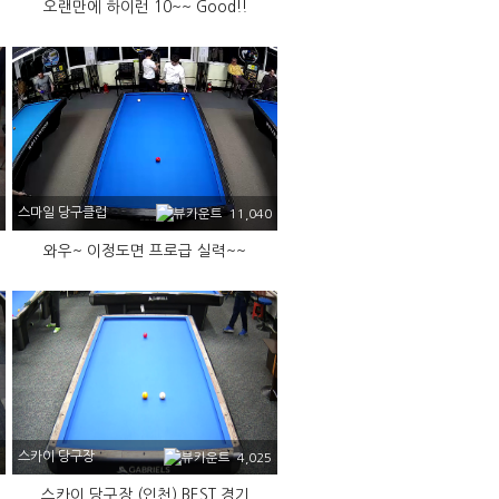
오랜만에 하이런 10~~ Good!!
스마일 당구클럽
11,040
와우~ 이정도면 프로급 실력~~
스카이 당구장
4,025
스카이 당구장 (인천) BEST 경기