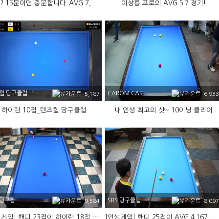
28점? 15분이면 충분합니다..AVG 7, HR 11
이상용 프로의 AVG 5.7 경기!
힐 당구클럽
CAROM CAFE
5,187
6,933
하이런 10점_텐즈힐 당구클럽
내 인생 최고의 샷~ 10이닝 클리어
당구장
SBS 당구클럽
9,584
8,097
[인생게임] 핸디 23점이 하이런 18점 기록 (5이닝)
[인생게임] 핸디 25점이 AVG 4.167 기록 (6이닝 클리어)