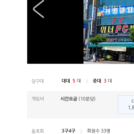
대대
5
대
중대
3
대
당구대
게임비
시간요금
(10분당)
1,
3구4구
회원수
33명
동호회