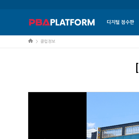
디지털 점수판
> 클럽정보