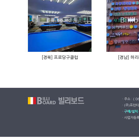
[경북] 프로당구클럽
[경남] 허
ㆍ주소 : ( 
ㆍ(주)프런티
ㆍ
구매/설치
ㆍ사업자등록번