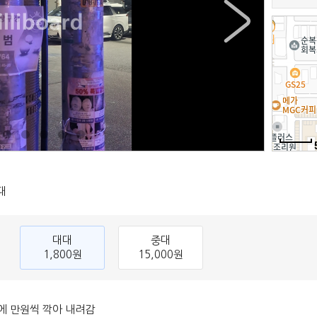
대
대대
중대
1,800원
15,000원
에 만원씩 깍아 내려감