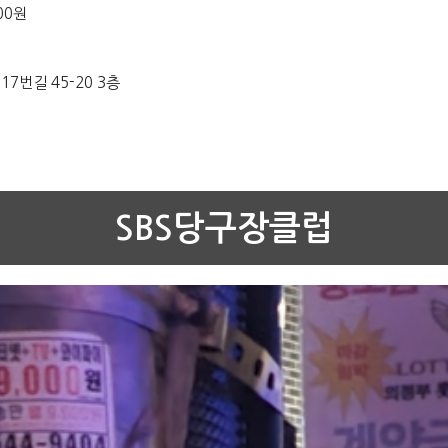
00원
7번길 45-20 3층
SBS당구장클럽