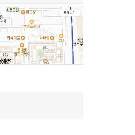
크게보기
50m