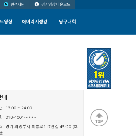
트영상
에버리지랭킹
당구대회
안내
 :
13:00 ~ 24:00
 :
010-4001-****
 :
경기 의정부시 회룡로117번길 45-20 (호
3층