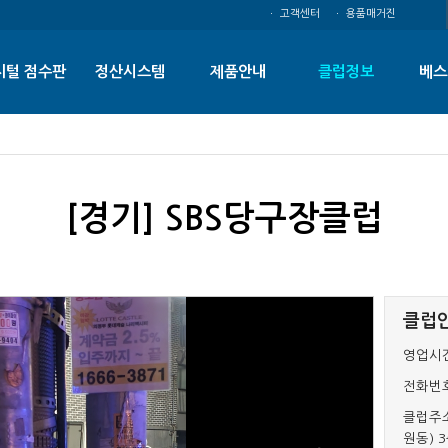
ㆍ 고객센터
ㆍ 용품매거진
지털 점수판
정산시스템
제품안내
클럽정보
베스
[경기] SBS당구장클럽
클럽
영업시간
전화번호
클럽주소
원동) 