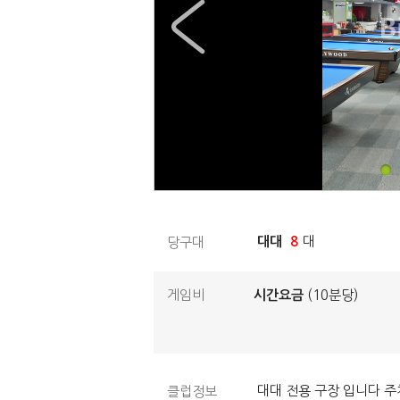
대대
8
대
당구대
게임비
시간요금
(10분당)
대대 전용 구장 입니다 주
클럽정보