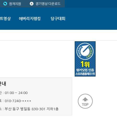
트영상
에버리지랭킹
당구대회
안내
 :
01:00 ~ 24:00
 :
010-7240-****
 :
부산 동구 범일동 830-301 지하1층