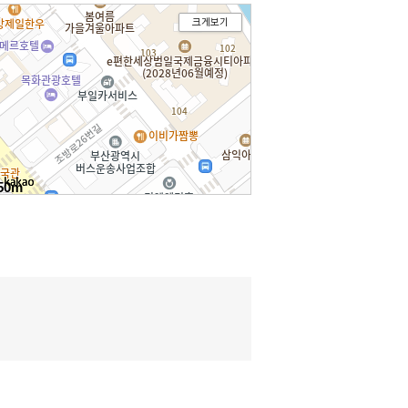
크게보기
50m