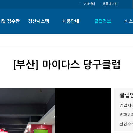
ㆍ 고객센터
ㆍ 용품매거진
지털 점수판
정산시스템
제품안내
클럽정보
베스
[부산] 마이다스 당구클럽
클럽
영업시간
전화번호
클럽주소